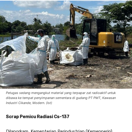
Petugas sedang mengangkut material yang terpapar zat radioaktif untuk
dibawa ke tempat penyimpanan sementara di gudang PT PMT, Kawasan
Industri Cikande, Modern. (Ist)
Scrap Pemicu Radiasi Cs-137
Dilaporkam ,Kementerian Perindustrian (Kemenperin)