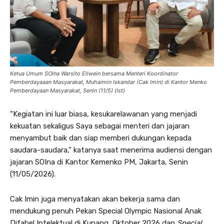
Ketua Umum SOIna Warsito Ellwein bersama Menteri Koordinator
Pemberdayaaan Masyarakat, Muhaimin Iskandar (Cak Imin) di Kantor Menko
Pemberdayaan Masyarakat, Senin (11/5) (Ist)
“Kegiatan ini luar biasa, kesukarelawanan yang menjadi
kekuatan sekaligus Saya sebagai menteri dan jajaran
menyambut baik dan siap memberi dukungan kepada
saudara-saudara,” katanya saat menerima audiensi dengan
jajaran SOIna di Kantor Kemenko PM, Jakarta, Senin
(11/05/2026).
Cak Imin juga menyatakan akan bekerja sama dan
mendukung penuh Pekan Special Olympic Nasional Anak
Difabel Intelektual di Kupang, Oktober 2026 dan
Special