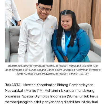
Menteri Koordinator Pemberdayaaan Masyarakat, Muhaimin Iskandar (Cak
Imin) bersama atlet SOIna cabang Dance Sport, Anastasia Aresyenan Bwariat di
Kantor Menko Pemberdayaan Masyarakat, Senin (11/5). (Ist)
JAKARTA- Menteri Koordinator Bidang Pemberdayaan
Masyarakat (Menko PM) Muhaimin Iskandar mendukung
organisasi Special Olympics Indonesia (SOIna) untuk terus
memperjuangkan atlet penyandang disabilitas intelektual