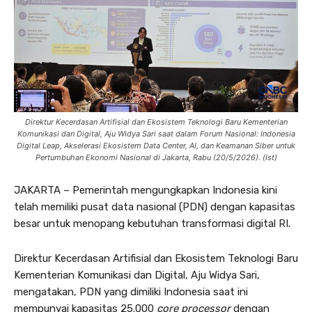
Direktur Kecerdasan Artifisial dan Ekosistem Teknologi Baru Kementerian
Komunikasi dan Digital, Aju Widya Sari saat dalam Forum Nasional: Indonesia
Digital Leap, Akselerasi Ekosistem Data Center, AI, dan Keamanan Siber untuk
Pertumbuhan Ekonomi Nasional di Jakarta, Rabu (20/5/2026). (Ist)
JAKARTA – Pemerintah mengungkapkan Indonesia kini
telah memiliki pusat data nasional (PDN) dengan kapasitas
besar untuk menopang kebutuhan transformasi digital RI.
Direktur Kecerdasan Artifisial dan Ekosistem Teknologi Baru
Kementerian Komunikasi dan Digital, Aju Widya Sari,
mengatakan, PDN yang dimiliki Indonesia saat ini
mempunyai kapasitas 25.000
core processor
dengan