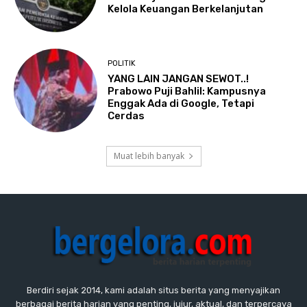
Kelola Keuangan Berkelanjutan
POLITIK
YANG LAIN JANGAN SEWOT..!
Prabowo Puji Bahlil: Kampusnya
Enggak Ada di Google, Tetapi
Cerdas
Muat lebih banyak
Berdiri sejak 2014, kami adalah situs berita yang menyajikan
berbagai berita harian yang penting, jujur, aktual, dan terpercaya