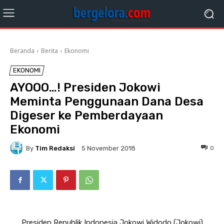
Beranda
Berita
Ekonomi
EKONOMI
AYOOO…! Presiden Jokowi
Meminta Penggunaan Dana Desa
Digeser ke Pemberdayaan
Ekonomi
By
Tim Redaksi
0
5 November 2018
Presiden Republik Indonesia Jokowi Widodo (Jokowi)