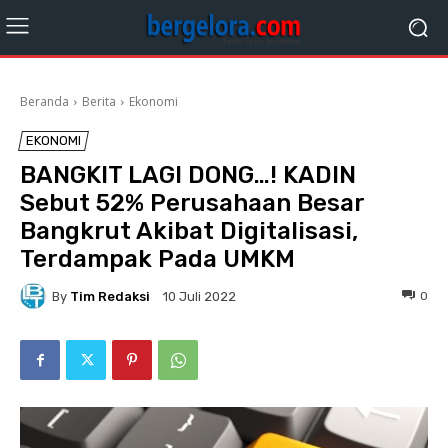
Beranda
Berita
Ekonomi
EKONOMI
BANGKIT LAGI DONG…! KADIN
Sebut 52% Perusahaan Besar
Bangkrut Akibat Digitalisasi,
Terdampak Pada UMKM
By
Tim Redaksi
0
10 Juli 2022