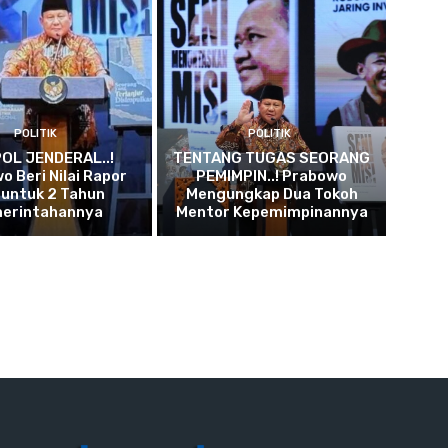
POLITIK
POLITIK
OL JENDERAL..!
TENTANG TUGAS SEORANG
o Beri Nilai Rapor
PEMIMPIN..! Prabowo
 untuk 2 Tahun
Mengungkap Dua Tokoh
erintahannya
Mentor Kepemimpinannya