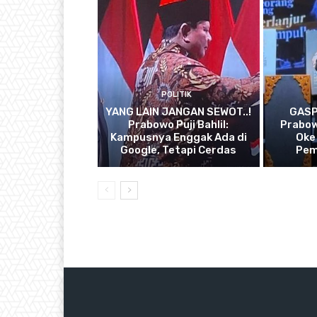
POLITIK
YANG LAIN JANGAN SEWOT..!
GASP
Prabowo Puji Bahlil:
Prabow
Kampusnya Enggak Ada di
Oke
Google, Tetapi Cerdas
Pem