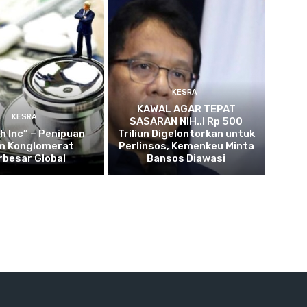
KESRA
KAWAL AGAR TEPAT
KESRA
SASARAN NIH..! Rp 500
h Inc” – Penipuan
Triliun Digelontorkan untuk
m Konglomerat
Perlinsos, Kemenkeu Minta
rbesar Global
Bansos Diawasi