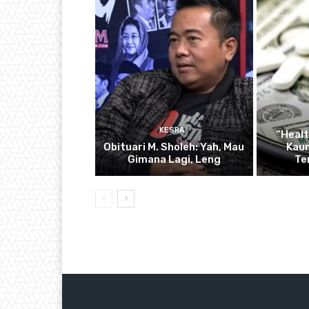
KESRA
“Healt
Obituari M. Sholeh: Yah, Mau
Kau
Gimana Lagi, Leng
Te