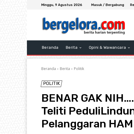
Minggu, 9 Agustus 2026
Masuk / Bergabung
Re
Beranda
Berita
Opini & Wawancara
Beranda
Berita
Politik
POLITIK
BENAR GAK NIH….?
Teliti PeduliLind
Pelanggaran HAM