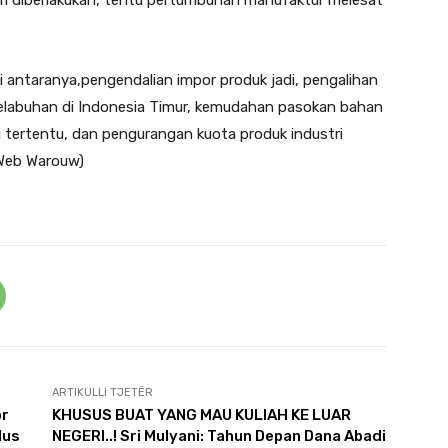
stri diberlakukan, tentu pertumbuhan manufaktur melesat
di antaranya,pengendalian impor produk jadi, pengalihan
pelabuhan di Indonesia Timur, kemudahan pasokan bahan
 tertentu, dan pengurangan kuota produk industri
(Web Warouw)
ARTIKULLI TJETËR
or
KHUSUS BUAT YANG MAU KULIAH KE LUAR
lus
NEGERI..! Sri Mulyani: Tahun Depan Dana Abadi