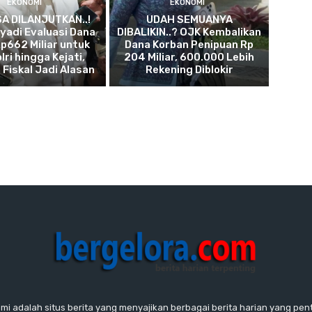
EKONOMI
EKONOMI
SA DILANJUTKAN..!
UDAH SEMUANYA
yadi Evaluasi Dana
DIBALIKIN..? OJK Kembalikan
p662 Miliar untuk
Dana Korban Penipuan Rp
lri hingga Kejati,
204 Miliar, 600.000 Lebih
 Fiskal Jadi Alasan
Rekening Diblokir
ami adalah situs berita yang menyajikan berbagai berita harian yang penti