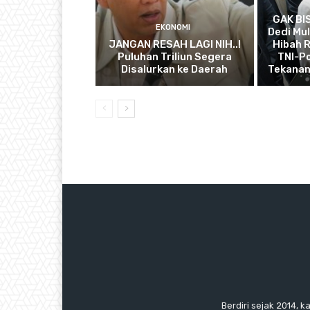
GAK BI
EKONOMI
Dedi Mul
JANGAN RESAH LAGI NIH..!
Hibah R
Puluhan Triliun Segera
TNI-Po
Disalurkan ke Daerah
Tekanan
Berdiri sejak 2014, k