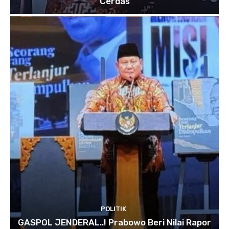
Cerdas
POLITIK
GASPOL JENDERAL..! Prabowo Beri Nilai Rapor