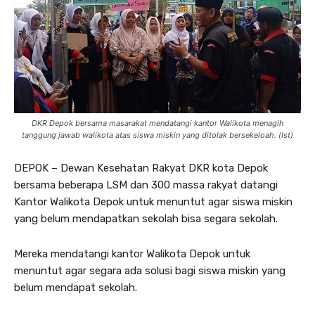
DKR Depok bersama masarakat mendatangi kantor Walikota menagih
tanggung jawab walikota atas siswa miskin yang ditolak bersekeloah. (Ist)
DEPOK – Dewan Kesehatan Rakyat DKR kota Depok
bersama beberapa LSM dan 300 massa rakyat datangi
Kantor Walikota Depok untuk menuntut agar siswa miskin
yang belum mendapatkan sekolah bisa segara sekolah.
Mereka mendatangi kantor Walikota Depok untuk
menuntut agar segara ada solusi bagi siswa miskin yang
belum mendapat sekolah.