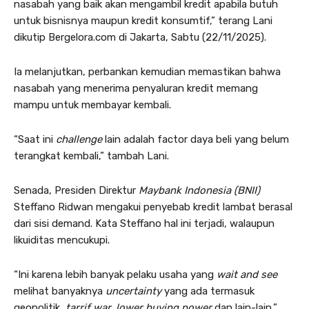
nasabah yang baik akan mengambil kredit apabila butuh
untuk bisnisnya maupun kredit konsumtif,” terang Lani
dikutip Bergelora.com di Jakarta, Sabtu (22/11/2025).
Ia melanjutkan, perbankan kemudian memastikan bahwa
nasabah yang menerima penyaluran kredit memang
mampu untuk membayar kembali.
“Saat ini
challenge
lain adalah factor daya beli yang belum
terangkat kembali,” tambah Lani.
Senada, Presiden Direktur
Maybank Indonesia (BNII)
Steffano Ridwan mengakui penyebab kredit lambat berasal
dari sisi demand. Kata Steffano hal ini terjadi, walaupun
likuiditas mencukupi.
“Ini karena lebih banyak pelaku usaha yang
wait and see
melihat banyaknya
uncertainty
yang ada termasuk
geopolitik,
tarrif war, lower
buying power
dan lain-lain,”