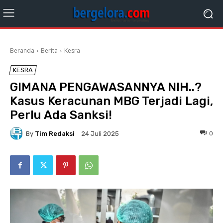
Beranda
Berita
Kesra
KESRA
GIMANA PENGAWASANNYA NIH..?
Kasus Keracunan MBG Terjadi Lagi,
Perlu Ada Sanksi!
By
Tim Redaksi
0
24 Juli 2025