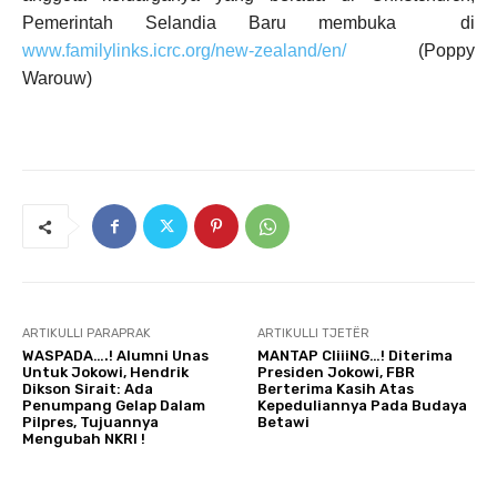
Pemerintah Selandia Baru membuka di
www.familylinks.icrc.org/new-zealand/en/
(Poppy
Warouw)
ARTIKULLI PARAPRAK
ARTIKULLI TJETËR
WASPADA….! Alumni Unas
MANTAP CIiiiNG…! Diterima
Untuk Jokowi, Hendrik
Presiden Jokowi, FBR
Dikson Sirait: Ada
Berterima Kasih Atas
Penumpang Gelap Dalam
Kepeduliannya Pada Budaya
Pilpres, Tujuannya
Betawi
Mengubah NKRI !