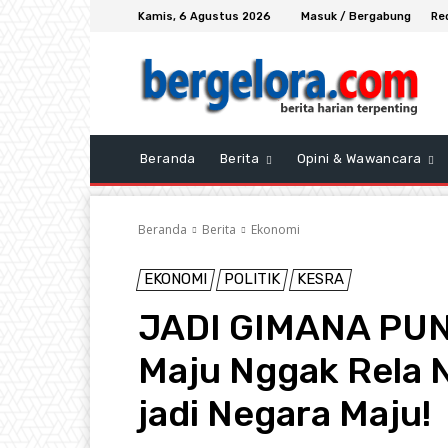
Kamis, 6 Agustus 2026
Masuk / Bergabung
Re
Beranda
Berita
Opini & Wawancara
Beranda
Berita
Ekonomi
EKONOMI
POLITIK
KESRA
JADI GIMANA PUN
Maju Nggak Rela
jadi Negara Maju!