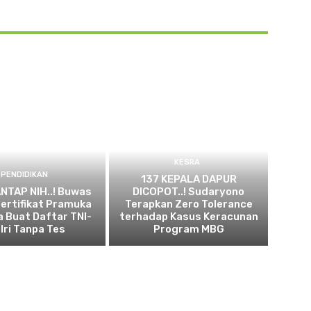
KESRA
PENDIDIKAN
137 KEPALA DAPUR
NTAP NIH..! Buwas
DICOPOT..! Sudaryono
ertifikat Pramuka
Terapkan Zero Tolerance
sa Buat Daftar TNI-
terhadap Kasus Keracunan
lri Tanpa Tes
Program MBG