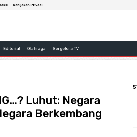
daksi
Kebijakan Privasi
Editorial
Olahraga
Bergelora TV
S
G…? Luhut: Negara
 Negara Berkembang