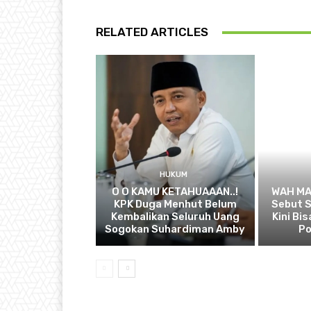
RELATED ARTICLES
HUKUM
O O KAMU KETAHUAAAN..!
WAH MA
KPK Duga Menhut Belum
Sebut S
Kembalikan Seluruh Uang
Kini Bi
Sogokan Suhardiman Amby
Po