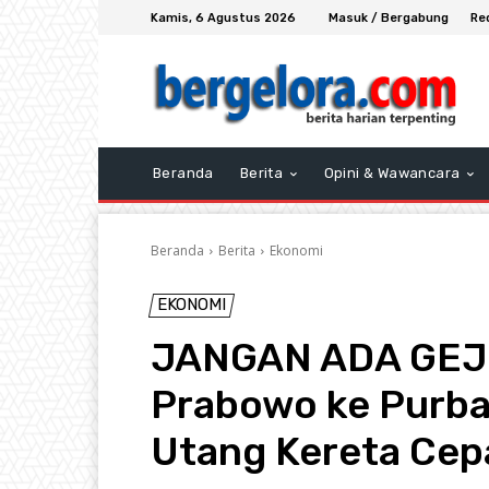
Kamis, 6 Agustus 2026
Masuk / Bergabung
Re
Beranda
Berita
Opini & Wawancara
Beranda
Berita
Ekonomi
EKONOMI
JANGAN ADA GEJOL
Prabowo ke Purba
Utang Kereta Cep