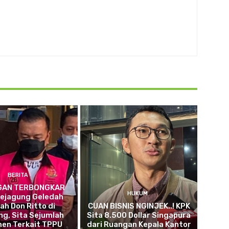
BERITA
GAN TERBONGKAR
HUKUM
 Kejagung Geledah
h Don Ritto di
CUAN BISNIS NGINJEK..! KPK
g, Sita Sejumlah
Sita 8.500 Dollar Singapura
en Terkait TPPU
dari Ruangan Kepala Kantor