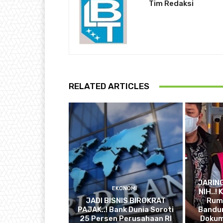
Tim Redaksi
RELATED ARTICLES
JARIN
EKONOMI
NIH..!
JADI BISNIS BIROKRAT
Ruma
PAJAK..! Bank Dunia Soroti
Bandun
25 Persen Perusahaan RI
Dokum