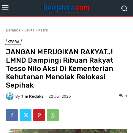
Beranda
Berita
Kesra
KESRA
JANGAN MERUGIKAN RAKYAT..!
LMND Dampingi Ribuan Rakyat
Tesso Nilo Aksi Di Kementerian
Kehutanan Menolak Relokasi
Sepihak
By
Tim Redaksi
0
22 Juli 2025