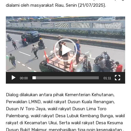
dialami oleh masyarakat Riau, Senin (21/07/2025).
P
e
m
u
t
a
r
V
i
00:00
01:11
d
e
Dialog dilakukan antara pihak Kementerian Kehutanan,
o
Perwakilan LMND, wakil rakyat Dusun Kuala Renangan,
Dusun IV Toro Jaya, wakil rakyat Dusun Lima Toro
Palembang, wakil rakyat Desa Lubuk Kembang Bunga, wakil
rakyat di Kecamatan Ukui, Serta wakil rakyat Desa Kesuma
Dusun Bukit Makmur, menghasilkan tiga poin kesepakatan .