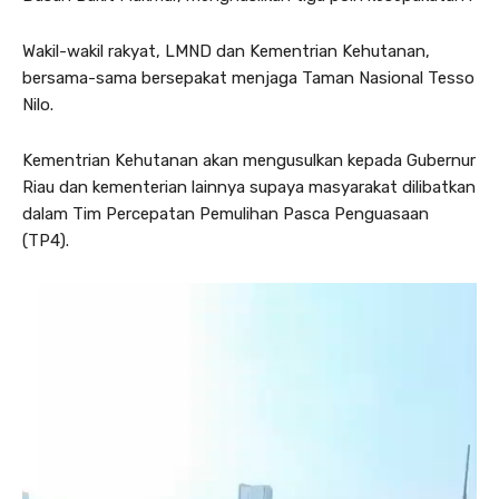
Wakil-wakil rakyat, LMND dan Kementrian Kehutanan,
bersama-sama bersepakat menjaga Taman Nasional Tesso
Nilo.
Kementrian Kehutanan akan mengusulkan kepada Gubernur
Riau dan kementerian lainnya supaya masyarakat dilibatkan
dalam Tim Percepatan Pemulihan Pasca Penguasaan
(TP4).
P
e
m
u
t
a
r
V