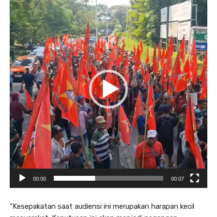
e
m
u
t
a
r
V
i
d
e
o
00:00
00:07
“Kesepakatan saat audiensi ini merupakan harapan kecil