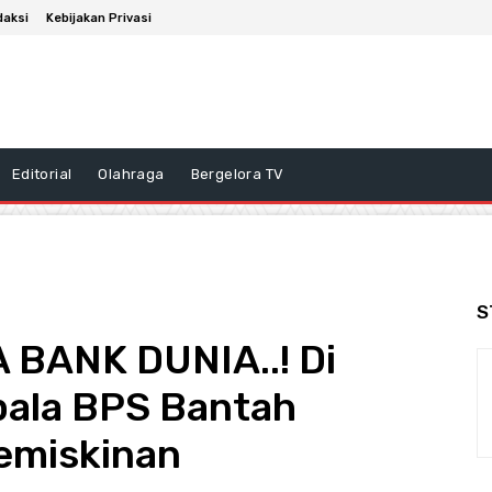
daksi
Kebijakan Privasi
Editorial
Olahraga
Bergelora TV
S
BANK DUNIA..! Di
ala BPS Bantah
Kemiskinan