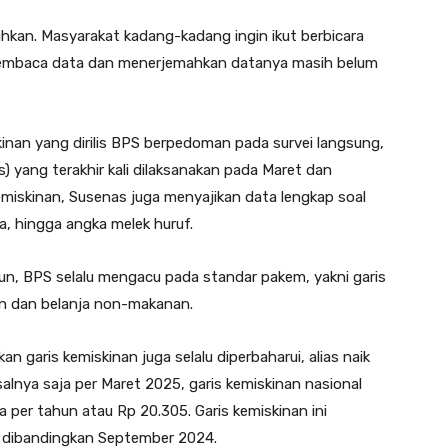
uhkan. Masyarakat kadang-kadang ingin ikut berbicara
membaca data dan menerjemahkan datanya masih belum
kinan yang dirilis BPS berpedoman pada survei langsung,
s) yang terakhir kali dilaksanakan pada Maret dan
emiskinan, Susenas juga menyajikan data lengkap soal
ia, hingga angka melek huruf.
un, BPS selalu mengacu pada standar pakem, yakni garis
n dan belanja non-makanan.
n garis kemiskinan juga selalu diperbaharui, alias naik
isalnya saja per Maret 2025, garis kemiskinan nasional
 per tahun atau Rp 20.305. Garis kemiskinan ini
 dibandingkan September 2024.