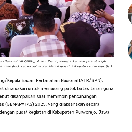
han Nasional (ATR/BPN), Nusron Wahid, menegaskan masyarakat wajib
at menghadiri acara peluncuran Gematapas di Kabupaten Purworejo. (Ist)
ng/Kepala Badan Pertanahan Nasional (ATR/BPN),
t diharuskan untuk memasang patok batas tanah guna
ersebut disampaikan saat memimpin pencanangan
s (GEMAPATAS) 2025, yang dilaksanakan secara
, dengan pusat kegiatan di Kabupaten Purworejo, Jawa