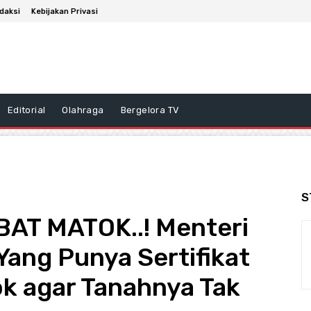
daksi
Kebijakan Privasi
Editorial
Olahraga
Bergelora TV
S
T MATOK..! Menteri
ang Punya Sertifikat
k agar Tanahnya Tak