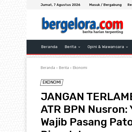
Jumat, 7 Agustus 2026
Masuk / Bergabung
Re
Beranda
Berita
Opini & Wawancara
Beranda
Berita
Ekonomi
EKONOMI
JANGAN TERLAMBA
ATR BPN Nusron: Y
Wajib Pasang Pato