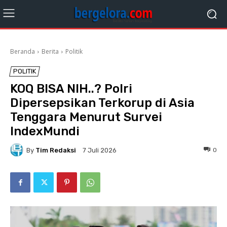
Beranda
Berita
Politik
POLITIK
KOQ BISA NIH..? Polri
Dipersepsikan Terkorup di Asia
Tenggara Menurut Survei
IndexMundi
By
Tim Redaksi
0
7 Juli 2026