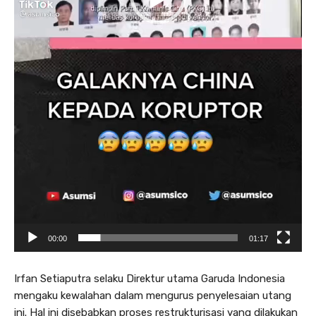
00:00
01:17
Irfan Setiaputra selaku Direktur utama Garuda Indonesia
mengaku kewalahan dalam mengurus penyelesaian utang
ini. Hal ini disebabkan proses restrukturisasi yang dilakukan