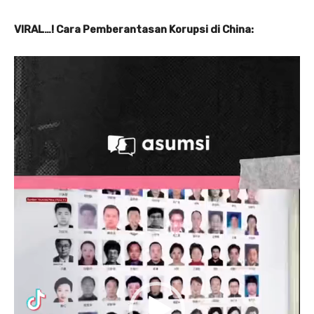
VIRAL…! Cara Pemberantasan Korupsi di China:
P
e
m
u
t
a
r
V
i
d
e
o