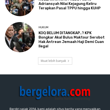
Adriansyah Nilai Kejagung Keliru
Terapkan Pasal TPPU hingga KUHP
HUKUM
KOQ BELUM DITANGKAP..? KPK
Bongkar Akal Bulus Maktour Serobot
Hak Antrean Jemaah Haji Demi Cuan
Ilegal
Muat lebih banyak
Berdiri sejak 2014, kami adalah situs berita yang menyajikan