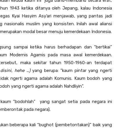
ekaan kedua kaum ini juga bahu-membahu secara erat,
hun 1943 ketika ditanya oleh Jepang, kalau Indonesia
egas Kyai Hasyim Asy’ari menjawab, yang pantas jadi
 nasionalis muslim yang konsisten. Inilah awal aliansi
s merupakan modal besar menuju kemerdekaan Indonesia.
ngsung sampai ketika harus berhadapan dan “bertikai”
aum Modernis Agamis pada masa awal kemerdekaan.
tersebut, maka sekitar tahun 1950-1960-an terdapat
 disini, hehe …)
yang berupa: “kaum pintar yang ngerti
tidak ngerti agama adalah Komunis. Kaum bodoh yang
bodoh yang ngerti agama adalah Nahdliyin”.
kaum “bodohlah” yang sangat setia pada negara ini
emberontak pada negara).
kukan beberapa kali “bughot (pembetontakan)” baik yang