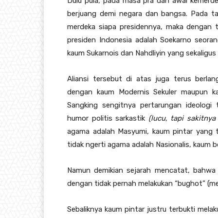
Dulu pula, pada masa pra dan awal kemerd
berjuang demi negara dan bangsa. Pada ta
merdeka siapa presidennya, maka dengan t
presiden Indonesia adalah Soekarno seorang
kaum Sukarnois dan Nahdliyin yang sekaligu
Aliansi tersebut di atas juga terus berla
dengan kaum Modernis Sekuler maupun k
Sangking sengitnya pertarungan ideologi 
humor politis sarkastik
(lucu, tapi sakitnya
agama adalah Masyumi, kaum pintar yang 
tidak ngerti agama adalah Nasionalis, kaum 
Namun demikian sejarah mencatat, bahwa 
dengan tidak pernah melakukan “bughot” (m
Sebaliknya kaum pintar justru terbukti mela