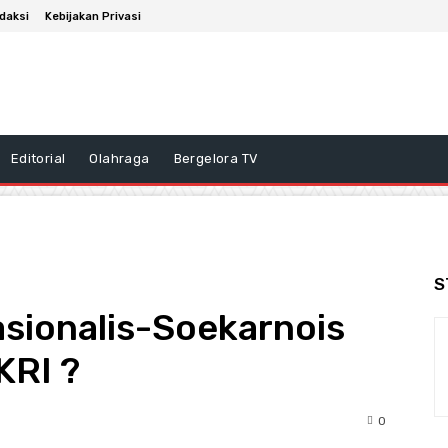
daksi
Kebijakan Privasi
Editorial
Olahraga
Bergelora TV
S
ionalis-Soekarnois
KRI ?
0