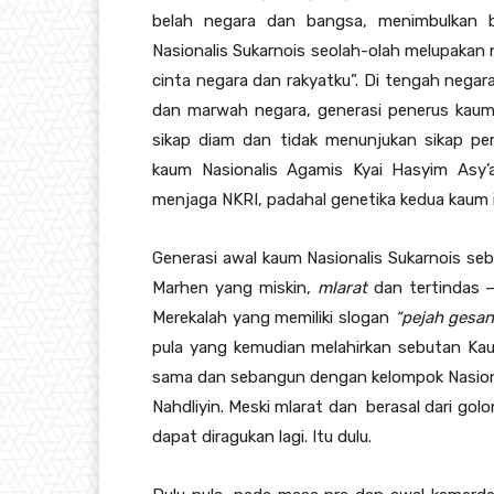
belah negara dan bangsa, menimbulkan
Nasionalis Sukarnois seolah-olah melupakan n
cinta negara dan rakyatku”. Di tengah neg
dan marwah negara, generasi penerus kaum
sikap diam dan tidak menunjukan sikap pe
kaum Nasionalis Agamis Kyai Hasyim Asy’a
menjaga NKRI, padahal genetika kedua kaum i
Generasi awal kaum Nasionalis Sukarnois se
Marhen yang miskin,
mlarat
dan tertindas –
Merekalah yang memiliki slogan
“pejah gesa
pula yang kemudian melahirkan sebutan Kaum
sama dan sebangun dengan kelompok Nasiona
Nahdliyin. Meski mlarat dan berasal dari gol
dapat diragukan lagi. Itu dulu.