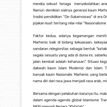
mereka sekuat tenaga menyekolahkan anak-
Namun demikian sialnya generasi kaum Marhen
tradisi pendidikan “De-Sukarnoisasi” di era O
pijakan kuat tentang nilai-nilai “Nasionalisme 
Faktor kedua, adanya kegamangan meniti 
Marhenis baik di bidang kekuasaan, kekay
sandaran relegionitas sebagai bentuk “kat
segala sesuatu yang ada di dunia ini, sebe
jalan kembali adalah keharusan”. Situasi k
dakwah kaum Islam Modernis dan Islam Tra
banyak kaum Nasionalis Marhenis yang berla
nama diri dari rasa jawa menjadi rasa arab, mi
Bersama dengan pelabuhan barunya itu, maka 
dalam agenda-agenda global Islamisme Tra
NKRI menjadi Negara “Khilafah”.