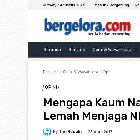
Jumat, 7 Agustus 2026
Masuk / Bergabung
Re
Beranda
Berita
Opini & Wawancara
Beranda
Opini & Wawancara
Opini
OPINI
Mengapa Kaum Nas
Lemah Menjaga N
By
Tim Redaksi
25 April 2017