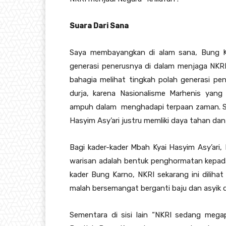
Suara Dari Sana
Saya membayangkan di alam sana, Bung Kar
generasi penerusnya di dalam menjaga NKRI
bahagia melihat tingkah polah generasi p
durja, karena Nasionalisme Marhenis yang
ampuh dalam menghadapi terpaan zaman. Se
Hasyim Asy’ari justru memliki daya tahan d
Bagi kader-kader Mbah Kyai Hasyim Asy’ari,
warisan adalah bentuk penghormatan kepada 
kader Bung Karno, NKRI sekarang ini diliha
malah bersemangat berganti baju dan asyik d
Sementara di sisi lain “NKRI sedang mega