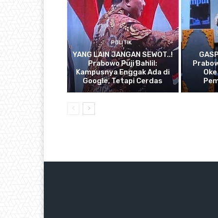
POLITIK
YANG LAIN JANGAN SEWOT..!
GASP
Prabowo Puji Bahlil:
Prabow
Kampusnya Enggak Ada di
Oke
Google, Tetapi Cerdas
Pem