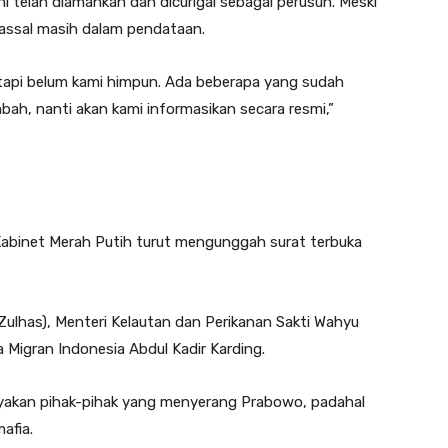
i telah diamankan dan dicurigai sebagai perusuh. Meski
massal masih dalam pendataan.
tapi belum kami himpun. Ada beberapa yang sudah
ah, nanti akan kami informasikan secara resmi,”
abinet Merah Putih turut mengunggah surat terbuka
Zulhas), Menteri Kelautan dan Perikanan Sakti Wahyu
 Migran Indonesia Abdul Kadir Karding.
yakan pihak-pihak yang menyerang Prabowo, padahal
afia.