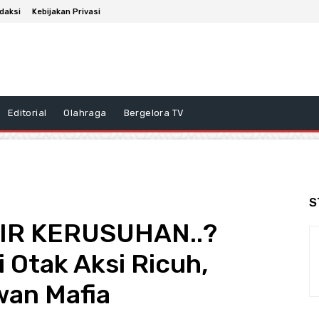
daksi
Kebijakan Privasi
Editorial
Olahraga
Bergelora TV
S
IR KERUSUHAN..?
 Otak Aksi Ricuh,
wan Mafia