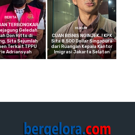
BERITA
GAN TERBONGKAR
HUKUM
 Kejagung Geledah
h Don Ritto di
CUAN BISNIS NGINJEK..! KPK
g, Sita Sejumlah
Sita 8.500 Dollar Singapura
en Terkait TPPU
dari Ruangan Kepala Kantor
rie Adriansyah
Imigrasi Jakarta Selatan