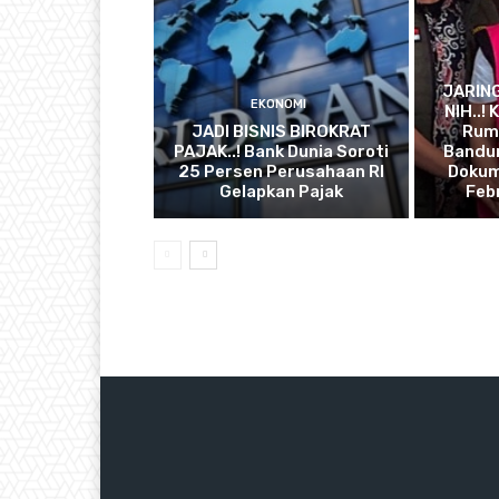
JARIN
EKONOMI
NIH..!
JADI BISNIS BIROKRAT
Ruma
PAJAK..! Bank Dunia Soroti
Bandun
25 Persen Perusahaan RI
Dokum
Gelapkan Pajak
Feb