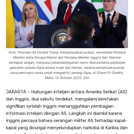
Foto: Presiden AS Donald Trump menyampaikan pidato, sementara Perdana
Menteri Italia Giorgia Meloni dan Perdana Menteri Inggris Keir Starmer
bertepuk tangan, menyusul penandatanganan resmi fase pertama perjanjian
gencatan senjata Gaza antara Israel dan Hamas, selama pertemuan puncak
para pemimpin dunia untuk mengakhiri perang Gaza, di Sharm El-Sheikh,
Mesir, 13 Oktober 2025. (Ist)
JAKARTA – Hubungan intelijen antara Amerika Serikat (AS)
dan Inggris, dua sekutu terdekat, mengalami keretakan
signifikan setelah Inggris menangguhkan pembagian
informasi intelijen dengan AS. Langkah ini diambil karena
Inggris percaya bahwa serangan militer AS terhadap kapal-
kapal yang dicurigai menyelundupkan narkoba di Karibia dan