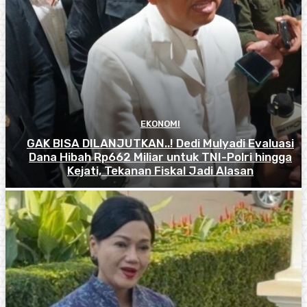
EKONOMI
GAK BISA DILANJUTKAN..! Dedi Mulyadi Evaluasi
Dana Hibah Rp662 Miliar untuk TNI-Polri hingga
Kejati, Tekanan Fiskal Jadi Alasan