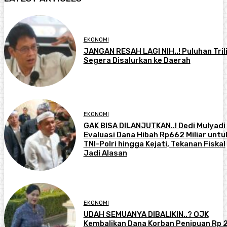
EKONOMI
JANGAN RESAH LAGI NIH..! Puluhan Tril
Segera Disalurkan ke Daerah
EKONOMI
GAK BISA DILANJUTKAN..! Dedi Mulyadi
Evaluasi Dana Hibah Rp662 Miliar untu
TNI-Polri hingga Kejati, Tekanan Fiskal
Jadi Alasan
EKONOMI
UDAH SEMUANYA DIBALIKIN..? OJK
Kembalikan Dana Korban Penipuan Rp 