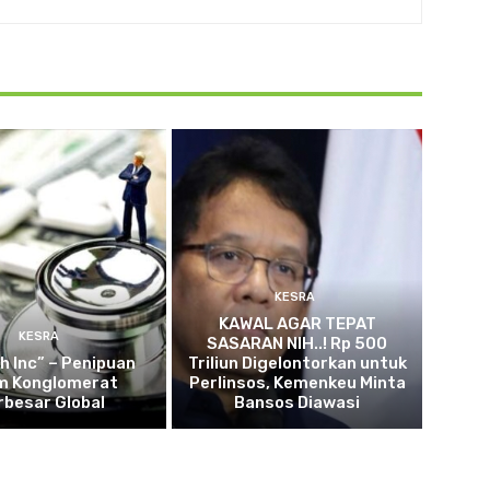
KESRA
KAWAL AGAR TEPAT
KESRA
SASARAN NIH..! Rp 500
h Inc” – Penipuan
Triliun Digelontorkan untuk
m Konglomerat
Perlinsos, Kemenkeu Minta
rbesar Global
Bansos Diawasi