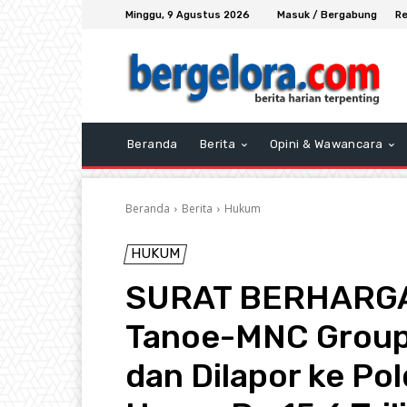
Minggu, 9 Agustus 2026
Masuk / Bergabung
Re
Beranda
Berita
Opini & Wawancara
Beranda
Berita
Hukum
HUKUM
SURAT BERHARGAN
Tanoe-MNC Group D
dan Dilapor ke Po