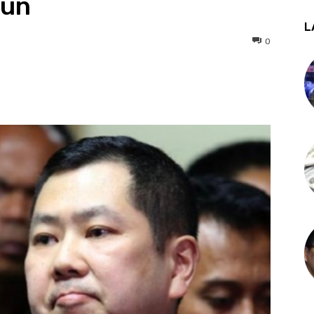
iun
L
0