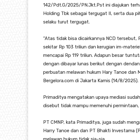
142/Pdt.G/2025/PN.Jkt.Pst ini diajukan ter
Holding Tbk sebagai tergugat II, serta dua pi
selaku turut tergugat.
“Atas tidak bisa dicairkannya NCD tersebut,
sekitar Rp 103 triliun dan kerugian im-materie
mencapai Rp 119 triliun. Adapun besar tuntu
dengan dibayar lunas berikut dengan dendany
perbuatan melawan hukum Hary Tanoe dan MNC
Bergelora.com di Jakarta Kamis (14/8/2025).
Primaditya mengatakan upaya mediasi sudah
disebut tidak mampu memenuhi permintaan,
PT CMNP, kata Primaditya, juga sudah menga
Harry Tanoe dan dan PT Bhakti Investama (
melawan hukum tidak sia-sia.