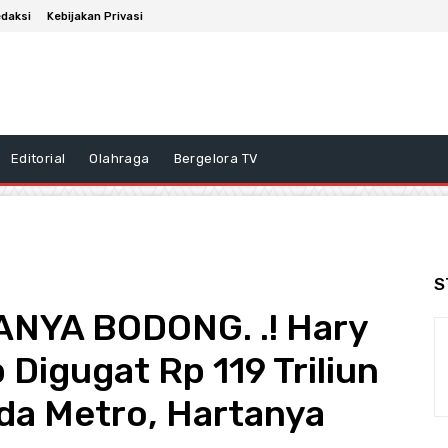
daksi
Kebijakan Privasi
Editorial
Olahraga
Bergelora TV
S
YA BODONG. .! Hary
igugat Rp 119 Triliun
lda Metro, Hartanya