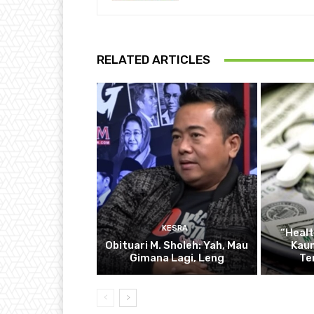
RELATED ARTICLES
KESRA
“Healt
Obituari M. Sholeh: Yah, Mau
Kau
Gimana Lagi, Leng
Te