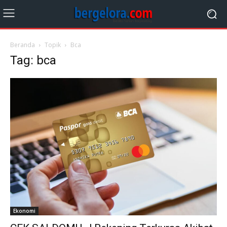
Beranda
Topik
Bca
Tag: bca
Ekonomi