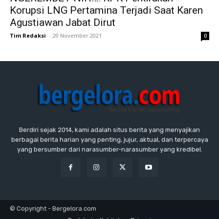
Korupsi LNG Pertamina Terjadi Saat Karen
Agustiawan Jabat Dirut
Tim Redaksi
-
20 November 2021
0
Berdiri sejak 2014, kami adalah situs berita yang menyajikan
berbagai berita harian yang penting, jujur, aktual, dan terpercaya
yang bersumber dari narasumber-narasumber yang kredibel.
© Copyright - Bergelora.com