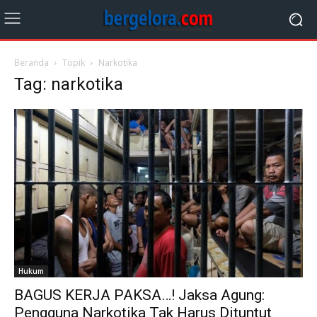
Beranda
Topik
Narkotika
Tag: narkotika
Hukum
BAGUS KERJA PAKSA…! Jaksa Agung:
Pengguna Narkotika Tak Harus Dituntut