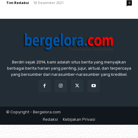
Tim Redaksi
-
18 Desember 2021
0
Berdiri sejak 2014, kami adalah situs berita yang menyajikan
berbagai berita harian yang penting, jujur, aktual, dan terpercaya
yang bersumber dari narasumber-narasumber yang kredibel.
© Copyright - Bergelora.com
Redaksi
Kebijakan Privasi