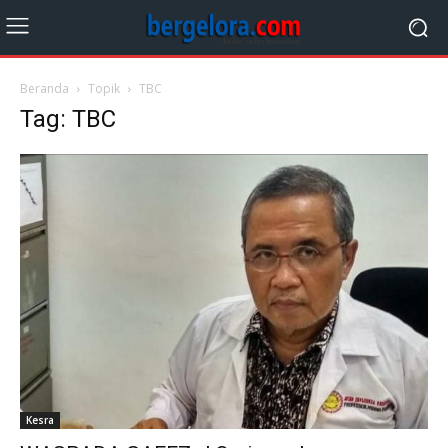
Beranda
Topik
TBC
Tag: TBC
Kesra