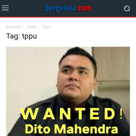
Beranda
Topik
Tppu
Tag: tppu