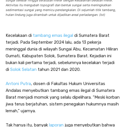
sungai selebar hingga seratusan meter dengan kedalaman belasan meter.
Aktivitas itu mengubah topografi dan bentuk sungai serta meningkatkan
sedimentasi sungai yang memicu pendangkalan. Di sejumlah titik tambang,
hutan lindung juga dirambah untuk dijadikan areal perladangan. (Ist)
Kecelakaan di
tambang emas ilegal
di Sumatera Barat
terjadi. Pada September 2024 lalu, ada 13 pekerja
meninggal dunia di wilayah Sungai Abu, Kecamatan Hiliran
Gumati, Kabupaten Solok, Sumatera Barat. Kejadian ini
bukan kali pertama terjadi, sebelumnya kecelakan terjadi
di
Solok Selatan
tahun 2021 dan 2020.
Antoni Putra
, dosen di Fakultas Hukum Universitas
Andalas menyebutkan tambang emas ilegal di Sumatera
Barat menjadi momok yang selalu dipelihara. “Meski korban
jiwa terus berjatuhan, sistem penegakan hukumnya masih
lemah,” ujarnya.
Tak hanya itu, banyak
laporan
juga menyebutkan bahwa