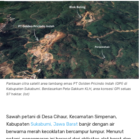
Pantauan citra satelit area tambang emas PT Golden Pricindo Indah (GPI) di
Kabupaten Sukabumi. Berdasarkan Peta Gakkum KLH, area konsesi GPI seluas
97 hektar. (Ist)
Sawah petani di Desa Cihaur, Kecamatan Simpenan,
Kabupaten
Sukabumi, Jawa Barat
banjir dengan air
berwarna merah kecoklatan bercampur lumpur. Menurut
petani, pencemaran ini berasal dari aktivitas alat berat dan