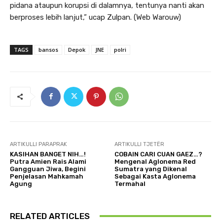
pidana ataupun korupsi di dalamnya, tentunya nanti akan
berproses lebih lanjut,” ucap Zulpan. (Web Warouw)
TAGS
bansos
Depok
JNE
polri
ARTIKULLI PARAPRAK
ARTIKULLI TJETËR
KASIHAN BANGET NIH…!
COBAIN CARI CUAN GAEZ…?
Putra Amien Rais Alami
Mengenal Aglonema Red
Gangguan Jiwa, Begini
Sumatra yang Dikenal
Penjelasan Mahkamah
Sebagai Kasta Aglonema
Agung
Termahal
RELATED ARTICLES