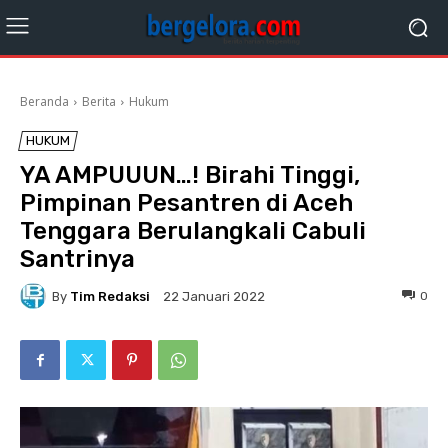
Beranda
Berita
Hukum
HUKUM
YA AMPUUUN…! Birahi Tinggi,
Pimpinan Pesantren di Aceh
Tenggara Berulangkali Cabuli
Santrinya
By
Tim Redaksi
0
22 Januari 2022