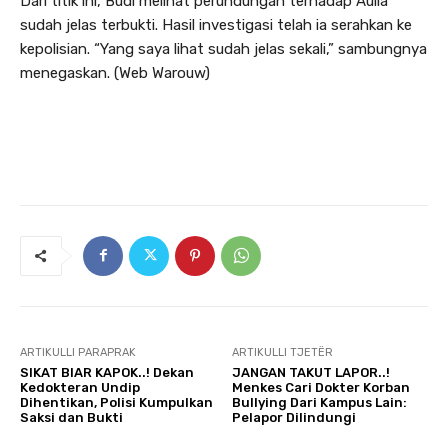
Dari titik ini, Budi melihat perundungan terhadap Aulia
sudah jelas terbukti. Hasil investigasi telah ia serahkan ke
kepolisian. “Yang saya lihat sudah jelas sekali,” sambungnya
menegaskan. (Web Warouw)
ARTIKULLI PARAPRAK
ARTIKULLI TJETËR
SIKAT BIAR KAPOK..! Dekan
JANGAN TAKUT LAPOR..!
Kedokteran Undip
Menkes Cari Dokter Korban
Dihentikan, Polisi Kumpulkan
Bullying Dari Kampus Lain:
Saksi dan Bukti
Pelapor Dilindungi