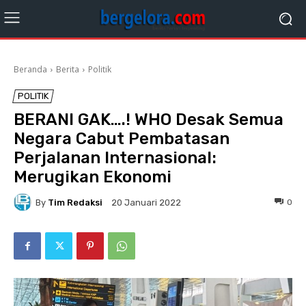
Beranda
Berita
Politik
POLITIK
BERANI GAK….! WHO Desak Semua
Negara Cabut Pembatasan
Perjalanan Internasional:
Merugikan Ekonomi
By
Tim Redaksi
0
20 Januari 2022