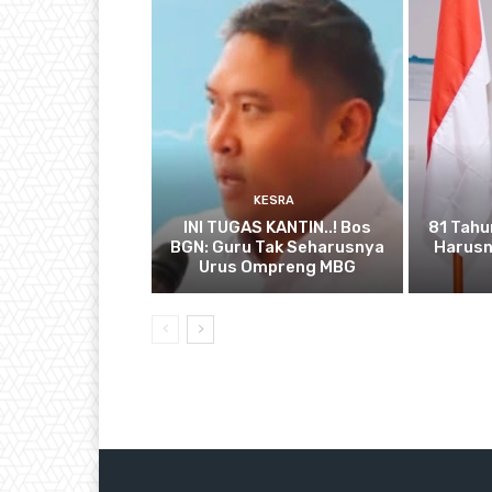
KESRA
INI TUGAS KANTIN..! Bos
81 Tahu
BGN: Guru Tak Seharusnya
Harusn
Urus Ompreng MBG