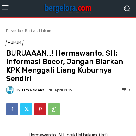
Beranda
Berita
Hukum
HUKUM
BURUAAAN…! Hermawanto, SH:
Informasi Bocor, Jangan Biarkan
KPK Menggali Liang Kuburnya
Sendiri
By
Tim Redaksi
0
10 April 2019
Hermawanto, SH, praktisi hukum .(Ist)