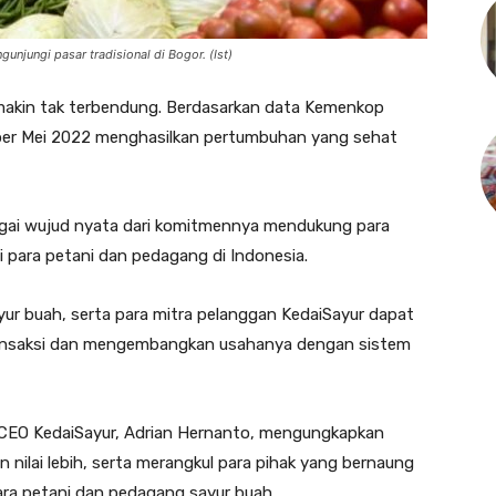
unjungi pasar tradisional di Bogor. (Ist)
akin tak terbendung. Berdasarkan data Kemenkop
 per Mei 2022 menghasilkan pertumbuhan yang sehat
agai wujud nyata dari komitmennya mendukung para
i para petani dan pedagang di Indonesia.
ayur buah, serta para mitra pelanggan KedaiSayur dapat
ansaksi dan mengembangkan usahanya dengan sistem
, CEO KedaiSayur, Adrian Hernanto, mengungkapkan
nilai lebih, serta merangkul para pihak yang bernaung
ara petani dan pedagang sayur buah.