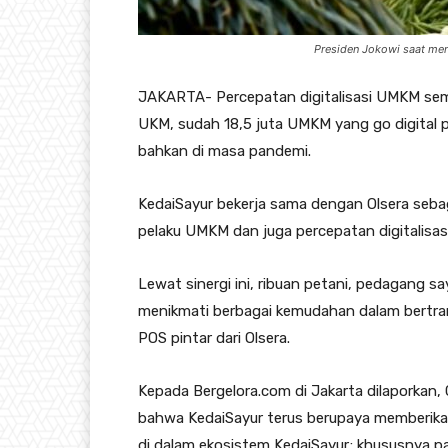
Presiden Jokowi saat meng
JAKARTA- Percepatan digitalisasi UMKM sem
UKM, sudah 18,5 juta UMKM yang go digital
bahkan di masa pandemi.
KedaiSayur bekerja sama dengan Olsera seb
pelaku UMKM dan juga percepatan digitalisas
Lewat sinergi ini, ribuan petani, pedagang s
menikmati berbagai kemudahan dalam bertr
POS pintar dari Olsera.
Kepada Bergelora.com di Jakarta dilaporkan
bahwa KedaiSayur terus berupaya memberikan 
di dalam ekosistem KedaiSayur; khususnya p