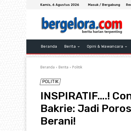
Kamis, 6 Agustus 2026
Masuk / Bergabung
Re
Beranda
Berita
Opini & Wawancara
Beranda
Berita
Politik
POLITIK
INSPIRATIF….! Co
Bakrie: Jadi Poro
Berani!