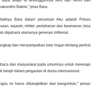
saya, tetapi ia sesungguhnya lahir dari rahim dan
kundini Bakrie,” jelas Bara.
libatnya Bara dalam penulisan Aku adalah Peluru
aan, sejarah, militer, pertahanan dan keamanan, bisa
h dipahami utamanya generasi millenial.
ngkap dan menyampaikan tutur ringan tentang perihal
embaca dan masyarakat pada umumnya untuk meresapi
k tampil dalam pergaulan di dunia internasional.
ngsa ini harus dibangkitkan dan bangunkan,” pesan