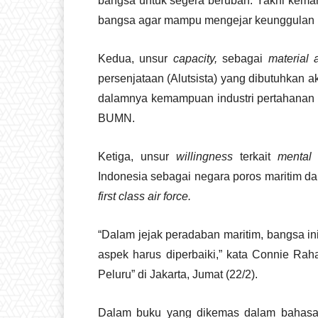
bangsa untuk segera berubah. Yakni kema
bangsa agar mampu mengejar keunggulan n
Kedua, unsur
capacity,
sebagai
material 
persenjataan (Alutsista) yang dibutuhkan 
dalamnya kemampuan industri pertahana
BUMN.
Ketiga, unsur
willingness
terkait
mental 
Indonesia sebagai negara poros maritim d
first class air force.
“Dalam jejak peradaban maritim, bangsa in
aspek harus diperbaiki,” kata Connie Rah
Peluru” di Jakarta, Jumat (22/2).
Dalam buku yang dikemas dalam bahasa 