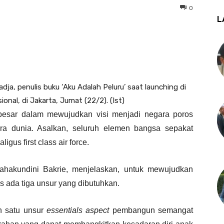
0
L
dja, penulis buku ‘Aku Adalah Peluru’ saat launching di
nal, di Jakarta, Jumat (22/2). (Ist)
besar dalam mewujudkan visi menjadi negara poros
ara dunia. Asalkan, seluruh elemen bangsa sepakat
igus first class air force.
Rahakundini Bakrie, menjelaskan, untuk mewujudkan
us ada tiga unsur yang dibutuhkan.
h satu unsur
essentials aspect
pembangun semangat