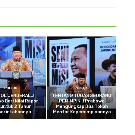
POLITIK
POLITIK
OL JENDERAL..!
TENTANG TUGAS SEORANG
o Beri Nilai Rapor
PEMIMPIN..! Prabowo
 untuk 2 Tahun
Mengungkap Dua Tokoh
erintahannya
Mentor Kepemimpinannya