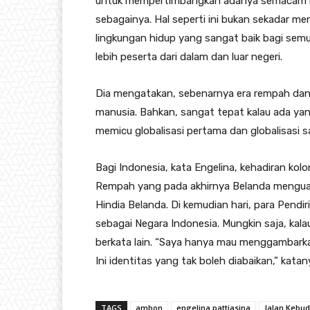
untuk mempertimbangkan adanya semacam b
sebagainya. Hal seperti ini bukan sekadar me
lingkungan hidup yang sangat baik bagi semu
lebih peserta dari dalam dan luar negeri.
Dia mengatakan, sebenarnya era rempah dan e
manusia. Bahkan, sangat tepat kalau ada y
memicu globalisasi pertama dan globalisasi s
Bagi Indonesia, kata Engelina, kehadiran kolo
Rempah yang pada akhirnya Belanda menguasa
Hindia Belanda. Di kemudian hari, para Pendir
sebagai Negara Indonesia. Mungkin saja, kala
berkata lain. “Saya hanya mau menggambarkan 
Ini identitas yang tak boleh diabaikan,” katan
TAGS
ambon
engelina pattiasina
Jalan Kebu