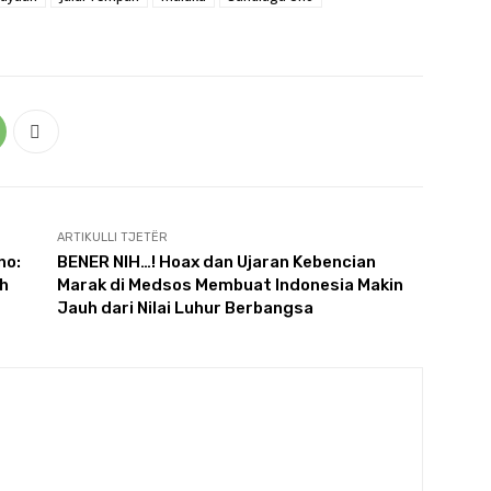
ARTIKULLI TJETËR
no:
BENER NIH…! Hoax dan Ujaran Kebencian
ah
Marak di Medsos Membuat Indonesia Makin
Jauh dari Nilai Luhur Berbangsa