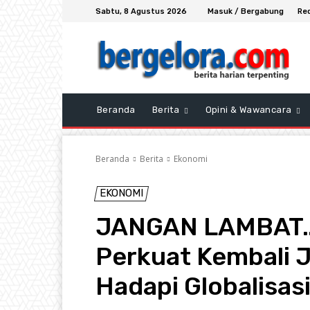
Sabtu, 8 Agustus 2026
Masuk / Bergabung
Re
Beranda
Berita
Opini & Wawancara
Beranda
Berita
Ekonomi
EKONOMI
JANGAN LAMBAT…! 
Perkuat Kembali 
Hadapi Globalisas