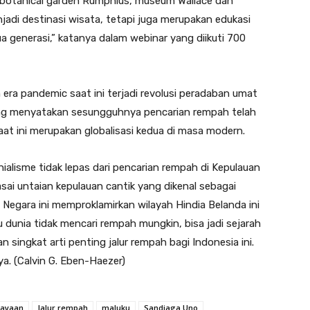
otanical garden Rumphius, museum Wallace dan
njadi destinasi wisata, tetapi juga merupakan edukasi
a generasi,” katanya dalam webinar yang diikuti 700
ra pandemic saat ini terjadi revolusi peradaban umat
ang menyatakan sesungguhnya pencarian rempah telah
aat ini merupakan globalisasi kedua di masa modern.
nialisme tidak lepas dari pencarian rempah di Kepulauan
i untaian kepulauan cantik yang dikenal sebagai
i Negara ini memproklamirkan wilayah Hindia Belanda ini
u dunia tidak mencari rempah mungkin, bisa jadi sejarah
singkat arti penting jalur rempah bagi Indonesia ini.
ya. (Calvin G. Eben-Haezer)
dayaan
Jalur rempah
maluku
Sandiaga Uno