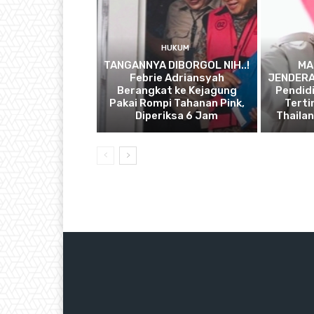
HUKUM
TANGANNYA DIBORGOL NIH..!
MA
Febrie Adriansyah
JENDERAL
Berangkat ke Kejagung
Pendidi
Pakai Rompi Tahanan Pink,
Terti
Diperiksa 6 Jam
Thaila