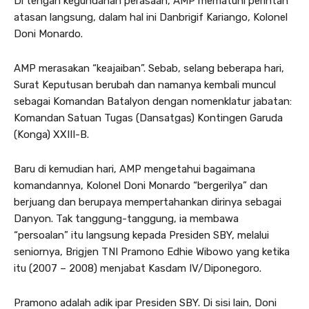
Di tengah kegundahan perasaan, AMP mematuhi perintah
atasan langsung, dalam hal ini Danbrigif Kariango, Kolonel
Doni Monardo.
AMP merasakan “keajaiban”. Sebab, selang beberapa hari,
Surat Keputusan berubah dan namanya kembali muncul
sebagai Komandan Batalyon dengan nomenklatur jabatan:
Komandan Satuan Tugas (Dansatgas) Kontingen Garuda
(Konga) XXIII-B.
Baru di kemudian hari, AMP mengetahui bagaimana
komandannya, Kolonel Doni Monardo “bergerilya” dan
berjuang dan berupaya mempertahankan dirinya sebagai
Danyon. Tak tanggung-tanggung, ia membawa
“persoalan” itu langsung kepada Presiden SBY, melalui
seniornya, Brigjen TNI Pramono Edhie Wibowo yang ketika
itu (2007 – 2008) menjabat Kasdam IV/Diponegoro.
Pramono adalah adik ipar Presiden SBY. Di sisi lain, Doni