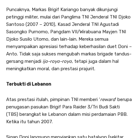
Puncaknya, Markas Brigif Kariango banyak dikunjungi
petinggi militer, mulai dari Panglima TNI Jenderal TNI Djoko
Santoso (2007 – 2010), Kasad Jenderal TNI Agustadi
Sasongko Purnomo, Pangdam VII/Wirabuana Mayjen TNI
Djoko Susilo Utomo, dan lain-lain. Mereka semua
menyampaikan apresiasi terhadap keberhasilan duet Doni –
Anto. Tidak saja sukses mengubah markas brigade tandus-
gersang menjadi
ijo-royo-royo,
tetapi juga dalam hal
meningkatkan moral, dan prestasi prajurit.
Terbukti di Lebanon
Atas prestasi itulah, pimpinan TNI memberi ‘
reward
’ berupa
penugasan pasukan Brigif Para Raider 3/Tri Budi Sakti
(TBS) berangkat ke Lebanon dalam misi perdamaian PBB.
Ketika itu tahun 2007.
Sigap Doni langsung menyiapkan satu batalyon (sekitar