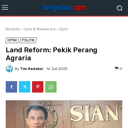
Beranda
Opini & Wawancara
Opini
OPINI
POLITIK
Land Reform: Pekik Perang
Agraria
By
Tim Redaksi
0
16 Juli 2025