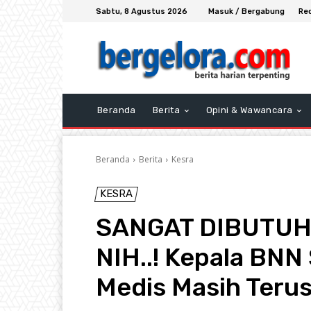
Sabtu, 8 Agustus 2026
Masuk / Bergabung
Re
Beranda
Berita
Opini & Wawancara
Beranda
Berita
Kesra
KESRA
SANGAT DIBUTUH
NIH..! Kepala BNN
Medis Masih Teru