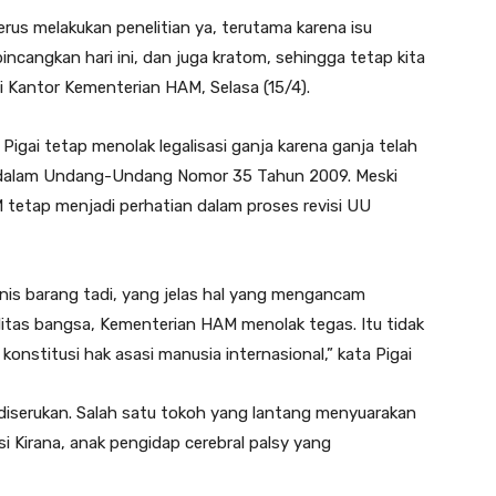
us melakukan penelitian ya, terutama karena isu
bincangkan hari ini, dan juga kratom, sehingga tetap kita
di Kantor Kementerian HAM, Selasa (15/4).
igai tetap menolak legalisasi ganja karena ganja telah
n I dalam Undang-Undang Nomor 35 Tahun 2009. Meski
M tetap menjadi perhatian dalam proses revisi UU
nis barang tadi, yang jelas hal yang mengancam
alitas bangsa, Kementerian HAM menolak tegas. Itu tidak
konstitusi hak asasi manusia internasional,” kata Pigai
 diserukan. Salah satu tokoh yang lantang menyuarakan
Sasi Kirana, anak pengidap cerebral palsy yang