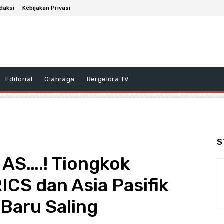
daksi
Kebijakan Privasi
Editorial
Olahraga
Bergelora TV
S
AS….! Tiongkok
ICS dan Asia Pasifik
Baru Saling