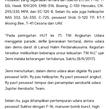
Pesawat yang digunakan antara lain Sukhoi 27/30, F-16, T-
50i, Hawk 109/209, EMB-314, Boeing, C-130 Hercules, CN-
295/235 MPA dan EC-120 B. Selain itu ada juga helikopter
NAS 332, SA-330, C-725, pesawat Grob G-120 TP, KT-1
Woong Bee, T-41 Cessna dan UAV.
“Pada peringatan HUT ke 71, TNI Angkatan Udara
menggelar parade, defile (perarakan tentara), demo udara
dan demo darat di Lanud Halim Perdanakusuma. Kegiatan
tersebur melibatkan beberapa unsur kekuatan TNI AU,” ujar
Jemi melalui keterangan tertulisnya, Sabtu (8/4/2017).
Jemi menuturkan, dalam demo udara akan digelar fly past
pesawat latih, fly pas helikopter, fly past pesawat angkut,
fly past pesawat tempur dan penampilan aerobatik udara
Jupiter Aerobatic Team.
Selain itu, juga ditampilkan pertempuran udara antara
pesawat Sukhoi dengan F-16, manuver bomb burst, high