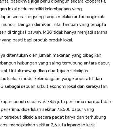
ntai pasoknya juga perlu dibangun secara kooperatif.
gan lokal perlu memiliki kelembagaan yang
ur secara langsung tanpa melalui rantai tengkulak
i muncul. Dengan demikian, nilai tambah yang tercipta
usen di tingkat bawah. MBG tidak hanya menjadi sarana
 yang pasti bagi produk-produk lokal.
nya ditentukan oleh jumlah makanan yang dibagikan,
mbangun hubungan yang saling terhubung antara dapur,
okal. Untuk mewujudkan dua tujuan sekaligus—
ibutuhkan model kelembagaan yang kooperatif dan
G sebagai sebuah sirkuit ekonomi lokal dan kerakyatan.
akupan penuh sebanyak 73,5 juta penerima manfaat dan
 penerima, diperlukan sekitar 73.500 dapur yang
pur tersebut dikelola secara padat karya dan terhubung
tensi menciptakan sekitar 2,6 juta lapangan kerja