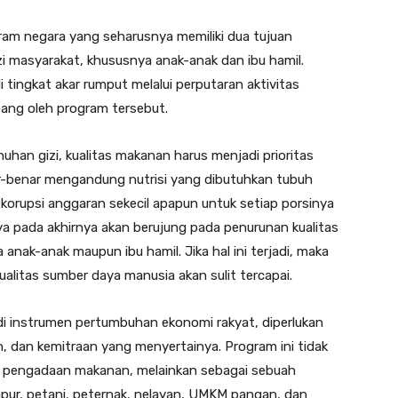
am negara yang seharusnya memiliki dua tujuan
zi masyarakat, khususnya anak-anak dan ibu hamil.
ingkat akar rumput melalui perputaran aktivitas
pang oleh program tersebut.
han gizi, kualitas makanan harus menjadi prioritas
r-benar mengandung nutrisi yang dibutuhkan tubuh
k korupsi anggaran sekecil apapun untuk setiap porsinya
aya pada akhirnya akan berujung pada penurunan kualitas
anak-anak maupun ibu hamil. Jika hal ini terjadi, maka
litas sumber daya manusia akan sulit tercapai.
i instrumen pertumbuhan ekonomi rakyat, diperlukan
n, dan kemitraan yang menyertainya. Program ini tidak
k pengadaan makanan, melainkan sebagai sebuah
r, petani, peternak, nelayan, UMKM pangan, dan