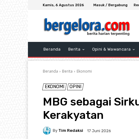
Kamis, 6 Agustus 2026
Masuk / Bergabung
Re
Beranda
Berita
Opini & Wawancara
Beranda
Berita
Ekonomi
EKONOMI
OPINI
MBG sebagai Sirku
Kerakyatan
By
Tim Redaksi
17 Juni 2026