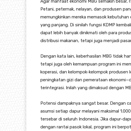
Agar manfaat ekonomi MBG semakin besar, ra
Petani, peternak, nelayan, dan produsen pan
memungkinkan mereka memasok kebutuhan dap
yang panjang. Di sinilah fungsi KDMP kembal
dapat lebih banyak dinikmati oleh para prod
distribusi makanan, tetapi juga menjadi pasar
Dengan kata lain, keberhasilan MBG tidak ha
tetapi juga oleh kemampuan program ini me
koperasi, dan kelompok-kelompok produsen l
peningkatan gizi dan pemerataan ekonomi—d
terintegrasi. Inilah yang dimaksud dengan MB
Potensi dampaknya sangat besar. Dengan c
asumsi setiap dapur melayani maksimal 1.000
tersebar di seluruh Indonesia. Jika dapur-da
dengan rantai pasok lokal, program ini berpo