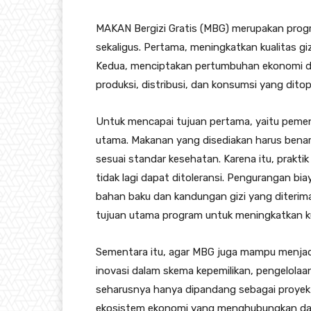
MAKAN Bergizi Gratis (MBG) merupakan progr
sekaligus. Pertama, meningkatkan kualitas gi
Kedua, menciptakan pertumbuhan ekonomi di t
produksi, distribusi, dan konsumsi yang dito
Untuk mencapai tujuan pertama, yaitu pemenu
utama. Makanan yang disediakan harus bena
sesuai standar kesehatan. Karena itu, prakti
tidak lagi dapat ditoleransi. Pengurangan bi
bahan baku dan kandungan gizi yang diterima 
tujuan utama program untuk meningkatkan kua
Sementara itu, agar MBG juga mampu menjad
inovasi dalam skema kepemilikan, pengelolaa
seharusnya hanya dipandang sebagai proye
ekosistem ekonomi yang menghubungkan dapu